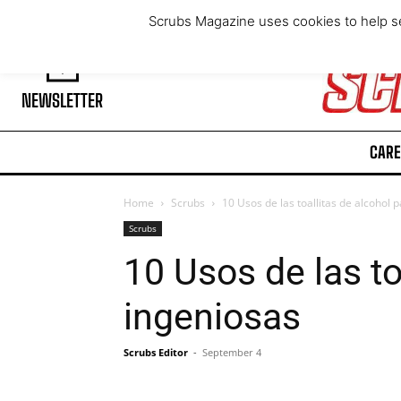
Thursday, August 6, 2026
Scrubs Magazine uses cookies to help se
NEWSLETTER
CARE
Home
Scrubs
10 Usos de las toallitas de alcohol
Scrubs
10 Usos de las to
ingeniosas
Scrubs Editor
-
September 4