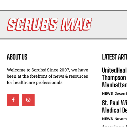
ABOUT US
LATEST ART
UnitedHeal
Welcome to Scrubs! Since 2007, we have
been at the forefront of news & resources
Thompson F
for healthcare professionals.
Manhatta
NEWS
Decemb
St. Paul W
Medical De
NEWS
Novemb