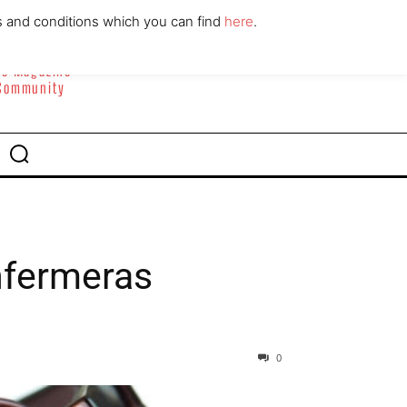
ABOUT
CONTACT
s and conditions which you can find
here
.
yle Magazine
 Community
enfermeras
0