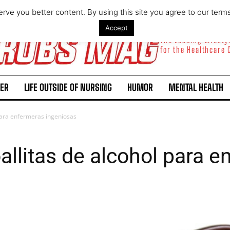
rve you better content. By using this site you agree to our term
Accept
The Leading Lifest
for the Healthcare
ER
LIFE OUTSIDE OF NURSING
HUMOR
MENTAL HEALTH
 para enfermeras ingeniosas
allitas de alcohol para 