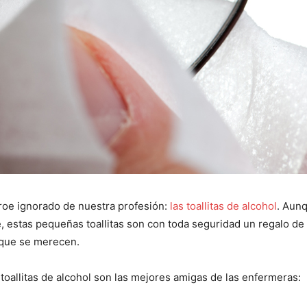
roe ignorado de nuestra profesión:
las toallitas de alcohol
. Aun
I WANT IN
e, estas pequeñas toallitas son con toda seguridad un regalo d
I've read and accept the
Privacy Policy
.
 que se merecen.
 toallitas de alcohol son las mejores amigas de las enfermeras: