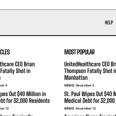
HELP
ICLES
MOST POPULAR
thcare CEO Brian
UnitedHealthcare CEO Br
atally Shot in
Thompson Fatally Shot i
n
Manhattan
er 4
NEWS
December 4
ipes Out $40 Million in
St. Paul Wipes Out $40 M
bt for 32,000 Residents
Medical Debt for 32,000
er 13
NEWS
November 13