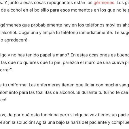
es. Y junto a esas cosas repugnantes están los
gérmenes
. Los 
s de alcohol en el bolsillo para esos momentos en los que no te p
s gérmenes que probablemente hay en los teléfonos móviles a
 alcohol. Coge una y limpia tu teléfono inmediatamente. Te suger
 lo agradecerá.
lgo y no has tenido papel a mano? En estas ocasiones es bueno 
las que no quieres que tu piel parezca el muro de una cueva prehi
orrar”.
 tu uniforme. Las enfermeras tienen que lidiar con mucha sangr
mento para las toallitas de alcohol. Si durante tu turno te cae
ico!
mos, de por qué esto funciona pero si alguna vez tienes un pac
hol son la solución! Agita una bajo la nariz del paciente y com