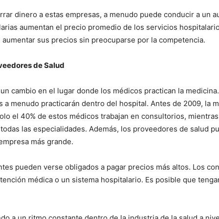
orrar dinero a estas empresas, a menudo puede conducir a un au
arias aumentan el precio promedio de los servicios hospitalari
 aumentar sus precios sin preocuparse por la competencia.
oveedores de Salud
 un cambio en el lugar donde los médicos practican la medicina.
es a menudo practicarán dentro del hospital. Antes de 2009, la
 solo el 40% de estos médicos trabajan en consultorios, mientr
 todas las especialidades. Además, los proveedores de salud p
 empresa más grande.
entes pueden verse obligados a pagar precios más altos. Los 
ención médica o un sistema hospitalario. Es posible que tengan q
o a un ritmo constante dentro de la industria de la salud a niv