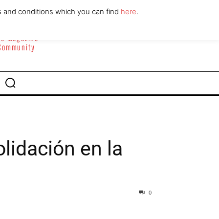
ABOUT
CONTACT
s and conditions which you can find
here
.
yle Magazine
 Community
lidación en la
0