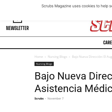
Friday, August 7, 2026
Scrubs Magazine uses cookies to help se
NEWSLETTER
CARE
Home
Nursing Blogs
Bajo Nueva Dirección: El Aug
Nursing Blogs
Bajo Nueva Direc
Asistencia Médi
Scrubs
-
November 7