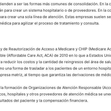
 tienden a ser las formas más comunes de consolidación. En la c
rán para crear un sistema hospitalario o de proveedores. En la 
 para crear una sola línea de atención. Estas empresas suelen 
médica para agilizar el proceso de tratamiento y consulta.
Ley de Reautorización de Acceso a Medicare y CHIP (Medicare A
e (Affordable Care Act, ACA) de 2010 en lo que a Estados Unido
a reducir los costos y la cantidad de reingresos del área de sal
o una forma de trasladar a los pacientes de un entorno hospita
I WANT IN
resa matriz, al tiempo que garantiza las derivaciones de médic
I've read and accept the
Privacy Policy
.
 a la formación de Organizaciones de Atención Responsable (Ac
os, hospitales y otros proveedores de atención médica se unen
sultados del paciente y la compensación financiera.