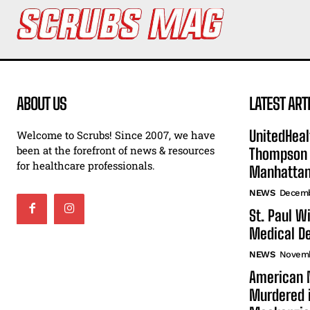
ABOUT US
LATEST ART
UnitedHeal
Welcome to Scrubs! Since 2007, we have
been at the forefront of news & resources
Thompson F
for healthcare professionals.
Manhatta
NEWS
Decemb
St. Paul W
Medical De
NEWS
Novemb
American N
Murdered i