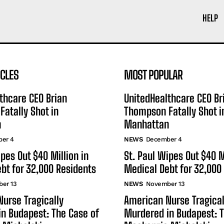
HELP
ICLES
MOST POPULAR
thcare CEO Brian
UnitedHealthcare CEO Br
atally Shot in
Thompson Fatally Shot i
n
Manhattan
er 4
NEWS
December 4
ipes Out $40 Million in
St. Paul Wipes Out $40 M
bt for 32,000 Residents
Medical Debt for 32,000
er 13
NEWS
November 13
urse Tragically
American Nurse Tragical
n Budapest: The Case of
Murdered in Budapest: T