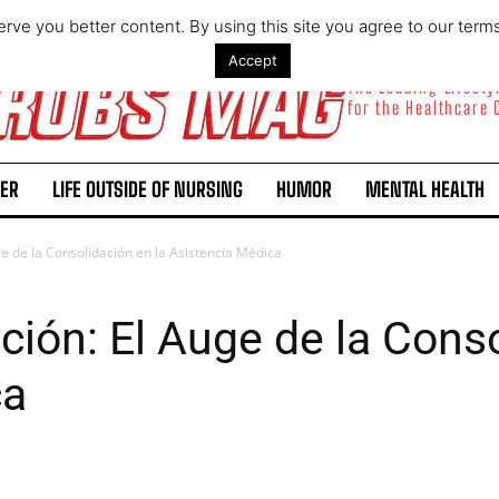
rve you better content. By using this site you agree to our term
Accept
The Leading Lifest
for the Healthcare
ER
LIFE OUTSIDE OF NURSING
HUMOR
MENTAL HEALTH
e de la Consolidación en la Asistencia Médica
ción: El Auge de la Conso
ca