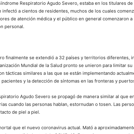
índrome Respiratorio Agudo Severo, estaba en los titulares de
nfectó a cientos de residentes, muchos de los cuales comenzaro
edores de atención médica y el público en general comenzaron a
ón personal.
ro finalmente se extendió a 32 países y territorios diferentes,
ganización Mundial de la Salud pronto se unieron para limitar s
n tácticas similares a las que se están implementando actualmen
 pacientes y la detección de síntomas en las fronteras y puerto
spiratorio Agudo Severo se propagó de manera similar al que e
orias cuando las personas hablan, estornudan o tosen. Las pers
I WANT IN
acto de piel a piel.
I've read and accept the
Privacy Policy
.
rtal que el nuevo coronavirus actual. Mató a aproximadamente 