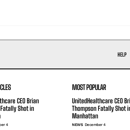
HELP
ICLES
MOST POPULAR
thcare CEO Brian
UnitedHealthcare CEO Br
atally Shot in
Thompson Fatally Shot i
n
Manhattan
er 4
NEWS
December 4