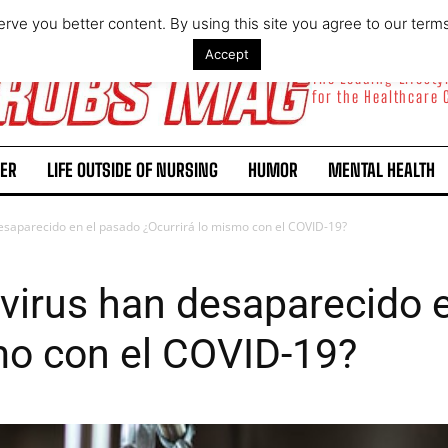
rve you better content. By using this site you agree to our term
Accept
The Leading Lifest
for the Healthcare
ER
LIFE OUTSIDE OF NURSING
HUMOR
MENTAL HEALTH
esaparecido en el pasado ¿Ocurrirá lo mismo con el COVID-19?
virus han desaparecido 
mo con el COVID-19?