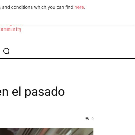
ABOUT
CONTACT
s and conditions which you can find
here
.
yle Magazine
 Community
en el pasado
0