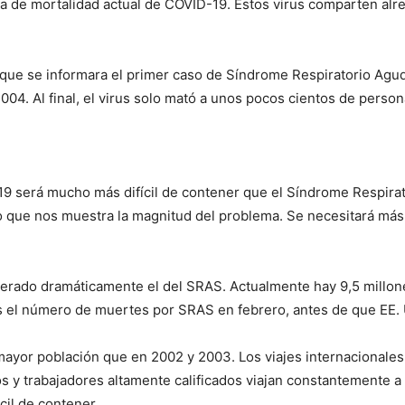
sa de mortalidad actual de COVID-19. Estos virus comparten al
e se informara el primer caso de Síndrome Respiratorio Agudo
04. Al final, el virus solo mató a unos pocos cientos de persona
19 será mucho más difícil de contener que el Síndrome Respira
 lo que nos muestra la magnitud del problema. Se necesitará má
erado dramáticamente el del SRAS. Actualmente hay 9,5 millon
el número de muertes por SRAS en febrero, antes de que EE. U
yor población que en 2002 y 2003. Los viajes internacionales 
s y trabajadores altamente calificados viajan constantemente a t
cil de contener.