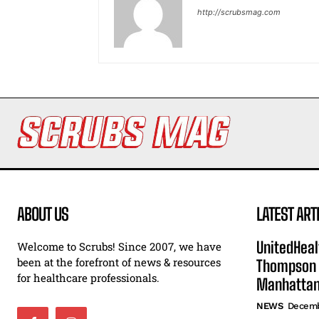
http://scrubsmag.com
ABOUT US
LATEST ART
UnitedHeal
Welcome to Scrubs! Since 2007, we have
been at the forefront of news & resources
Thompson F
for healthcare professionals.
Manhatta
NEWS
Decemb