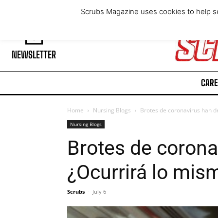
Thursday, August 6, 2026
Scrubs Magazine uses cookies to help se
NEWSLETTER
CARE
Home
Nursing Blogs
Brotes de coronavirus han d
Nursing Blogs
Brotes de corona
¿Ocurrirá lo mis
Scrubs
-
July 6