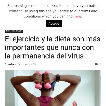
Scrubs Magazine uses cookies to help serve you better
content. By using this site you agree to our terms and
conditions which you can find
here
.
Home
Nursing Blogs
El ejercicio y la dieta son más importantes
Accept
que nunca con la permanencia del virus
Nursing Blogs
El ejercicio y la dieta son más
importantes que nunca con
la permanencia del virus
Scrubs
-
September 15
0