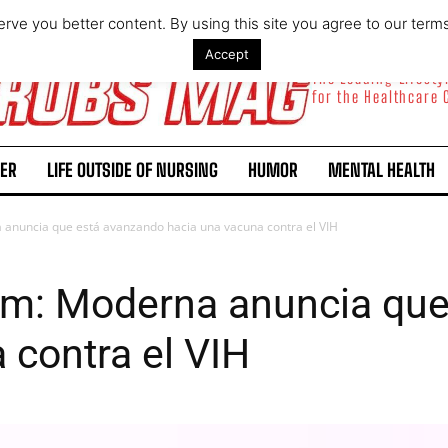
rve you better content. By using this site you agree to our term
Accept
The Leading Lifest
for the Healthcare
ER
LIFE OUTSIDE OF NURSING
HUMOR
MENTAL HEALTH
 anuncia que está avanzando hacia una vacuna contra el VIH
RNm: Moderna anuncia qu
 contra el VIH