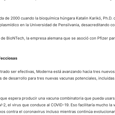
da de 2000 cuando la bioquímica húngara Katalin Karikó, Ph.D
plasmídico en la Universidad de Pensilvania, desacreditando c
ior de BioNTech, la empresa alemana que se asoció con Pfizer p
fecciosas
rado ser efectivas, Moderna está avanzando hacia tres nuevos
e desarrollo para tres nuevas vacunas potenciales, incluidas las
la que espera producir una vacuna combinatoria que pueda usa
2, el virus que conduce al COVID-19. Eso facilitaría mucho la v
nos contra el coronavirus incluso mientras continúa evoluciona