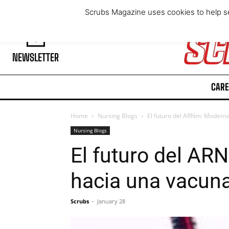
Friday, August 7, 2026
Scrubs Magazine uses cookies to help se
NEWSLETTER
CARE
Home
Nursing Blogs
El futuro del ARNm: Moderna
Nursing Blogs
El futuro del A
hacia una vacuna
Scrubs
-
January 28