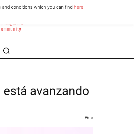
ABOUT
CONTACT
s and conditions which you can find
here
.
yle Magazine
 Community
e está avanzando
0