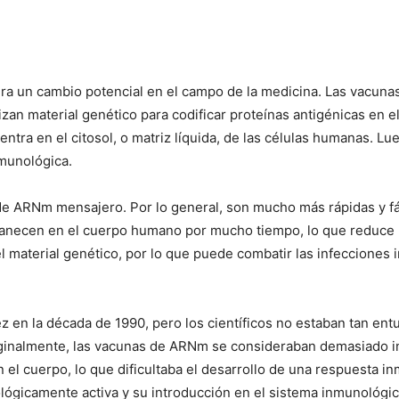
a un cambio potencial en el campo de la medicina. Las vacunas
zan material genético para codificar proteínas antigénicas en
 entra en el citosol, o matriz líquida, de las células humanas. Lu
munológica.
I WANT IN
e ARNm mensajero. Por lo general, son mucho más rápidas y fác
I've read and accept the
Privacy Policy
.
anecen en el cuerpo humano por mucho tiempo, lo que reduce lo
l material genético, por lo que puede combatir las infecciones
ez en la década de 1990, pero los científicos no estaban tan en
Originalmente, las vacunas de ARNm se consideraban demasiado 
el cuerpo, lo que dificultaba el desarrollo de una respuesta in
gicamente activa y su introducción en el sistema inmunológi