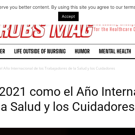
rve you better content. By using this site you agree to our term
Accept
The Leading Lifest
for the Healthcare
ER
LIFE OUTSIDE OF NURSING
HUMOR
MENTAL HEALTH
 Año Internacional de los Trabajadores de la Salud y los Cuidadores
021 como el Año Interna
la Salud y los Cuidadores