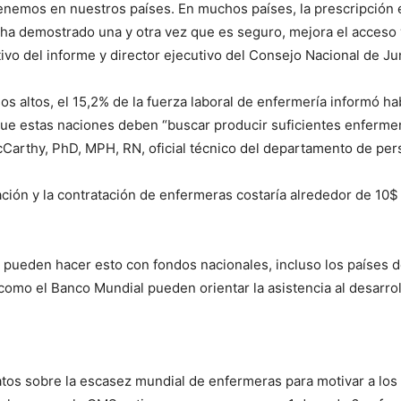
enemos en nuestros países. En muchos países, la prescripción 
ha demostrado una y otra vez que es seguro, mejora el acceso y 
vo del informe y director ejecutivo del Consejo Nacional de Ju
s altos, el 15,2% de la fuerza laboral de enfermería informó ha
que estas naciones deben “buscar producir suficientes enfermer
cCarthy, PhD, MPH, RN, oficial técnico del departamento de per
ción y la contratación de enfermeras costaría alrededor de 10$ 
 pueden hacer esto con fondos nacionales, incluso los países d
como el Banco Mundial pueden orientar la asistencia al desarroll
s sobre la escasez mundial de enfermeras para motivar a los lí