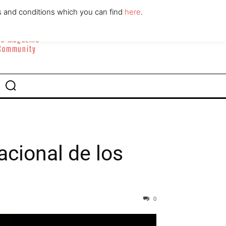
ABOUT
CONTACT
s and conditions which you can find
here
.
yle Magazine
 Community
cional de los
0