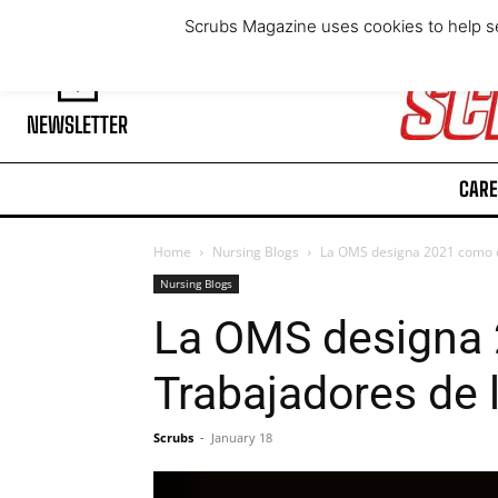
Wednesday, August 5, 2026
Scrubs Magazine uses cookies to help se
NEWSLETTER
CARE
Home
Nursing Blogs
La OMS designa 2021 como el
Nursing Blogs
La OMS designa 2
Trabajadores de 
Scrubs
-
January 18