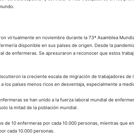
 mundo.
on virtualmente en noviembre durante la 73ª Asamblea Mundia
fermería disponible en sus países de origen. Desde la pandemia,
l de enfermeras. Se apresuraron a reconocer que estos trabaj
I WANT IN
iscutieron la creciente escala de migración de trabajadores de
I've read and accept the
Privacy Policy
.
 a los países menos ricos en desventaja, especialmente a medi
fermeras se han unido a la fuerza laboral mundial de enfermer
olo la mitad de la población mundial.
nos de 10 enfermeras por cada 10.000 personas, mientras que e
por cada 10.000 personas.