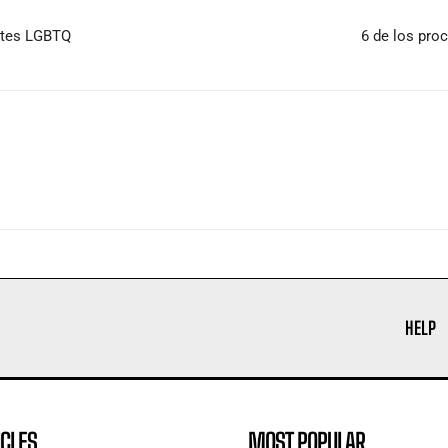
entes LGBTQ
6 de los pro
HELP
ICLES
MOST POPULAR