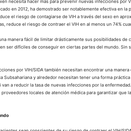
bién necesita hacer más para prevenir nuevas infecciones por VI
 mercado en 2012, ha demostrado ser notablemente efectiva en la
educe el riesgo de contagiarse de VIH a través del sexo en ap
gas, reduce el riesgo de contraer el VIH en al menos un 74% cua
 una manera fácil de limitar drásticamente sus posibilidades de c
 ser difíciles de conseguir en ciertas partes del mundo. Sin
fecciones por VIH/SIDA también necesitan encontrar una manera
ca Subsahariana y alrededor necesitan tener una forma práctica 
 van a reducir la tasa de nuevas infecciones por la enfermedad
 proveedores locales de atención médica para garantizar que l
undo
pacientes sean conscientes de su riesgo de contraer el VIH/SI