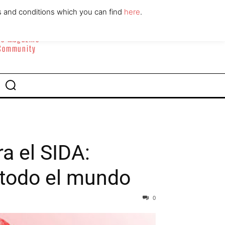
ABOUT
CONTACT
s and conditions which you can find
here
.
yle Magazine
 Community
a el SIDA:
 todo el mundo
0