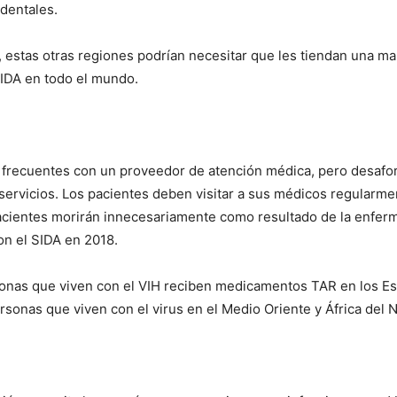
identales.
 estas otras regiones podrían necesitar que les tiendan una m
SIDA en todo el mundo.
tas frecuentes con un proveedor de atención médica, pero desa
I WANT IN
 servicios. Los pacientes deben visitar a sus médicos regularm
acientes morirán innecesariamente como resultado de la enfe
I've read and accept the
Privacy Policy
.
n el SIDA en 2018.
onas que viven con el VIH reciben medicamentos TAR en los Es
onas que viven con el virus en el Medio Oriente y África del N