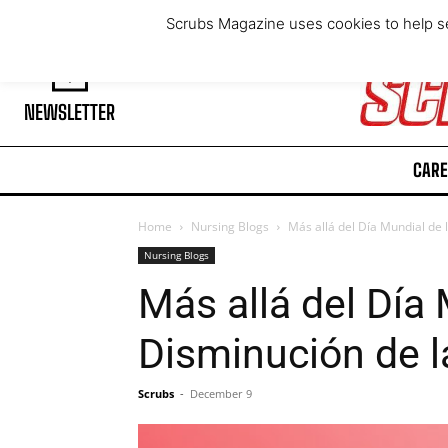
Thursday, August 6, 2026
Scrubs Magazine uses cookies to help se
NEWSLETTER
CARE
Home
Nursing Blogs
Más allá del Día Mundial de 
Nursing Blogs
Más allá del Día 
Disminución de l
Scrubs
-
December 9