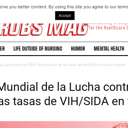
rve you better content. By using this site you agree to our term
Accept
The Leading Lifest
for the Healthcare
ER
LIFE OUTSIDE OF NURSING
HUMOR
MENTAL HEALTH
la Lucha contra el SIDA: Disminución de las tasas de VIH/SIDA en todo el mundo
Mundial de la Lucha contr
as tasas de VIH/SIDA en