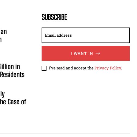
SUBSCRIBE
ian
n
I WANT IN
illion in
I've read and accept the
Privacy Policy
.
 Residents
ly
he Case of