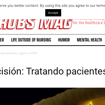
rve you better content. By using this site you agree to our term
Accept
The Leading Lifest
for the Healthcare
ER
LIFE OUTSIDE OF NURSING
HUMOR
MENTAL HEALTH
ando pacientes según su ADN
isión: Tratando pacient