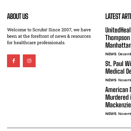
ABOUT US
LATEST ART
UnitedHeal
Welcome to Scrubs! Since 2007, we have
been at the forefront of news & resources
Thompson F
for healthcare professionals.
Manhatta
NEWS
Decemb
St. Paul W
Medical De
NEWS
Novemb
American N
Murdered i
Mackenzie
NEWS
Novemb