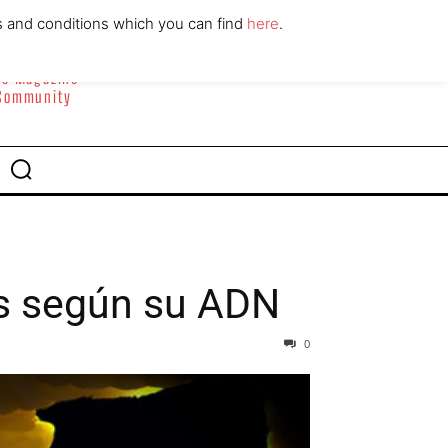
ABOUT
CONTACT
s and conditions which you can find
here
.
yle Magazine
 Community
es según su ADN
0