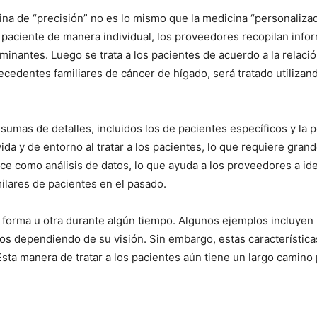
ina de “precisión” no es lo mismo que la medicina “personaliz
da paciente de manera individual, los proveedores recopilan inf
minantes. Luego se trata a los pacientes de acuerdo a la relaci
ecedentes familiares de cáncer de hígado, será tratado utilizan
umas de detalles, incluidos los de pacientes específicos y la 
vida y de entorno al tratar a los pacientes, lo que requiere gra
I WANT IN
oce como análisis de datos, lo que ayuda a los proveedores a id
ilares de pacientes en el pasado.
I've read and accept the
Privacy Policy
.
a forma u otra durante algún tiempo. Algunos ejemplos incluyen 
jos dependiendo de su visión. Sin embargo, estas características
sta manera de tratar a los pacientes aún tiene un largo camino