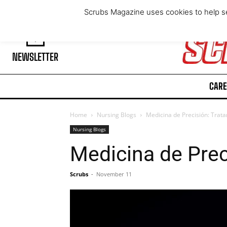
Wednesday, August 5, 2026
Scrubs Magazine uses cookies to help se
NEWSLETTER
CARE
Home
Nursing Blogs
Medicina de Precisión: Trat
Nursing Blogs
Medicina de Prec
Scrubs
-
November 11