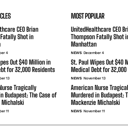
ICLES
MOST POPULAR
thcare CEO Brian
UnitedHealthcare CEO Br
atally Shot in
Thompson Fatally Shot i
n
Manhattan
er 4
NEWS
December 4
ipes Out $40 Million in
St. Paul Wipes Out $40 M
bt for 32,000 Residents
Medical Debt for 32,000
er 13
NEWS
November 13
urse Tragically
American Nurse Tragical
n Budapest: The Case of
Murdered in Budapest: T
 Michalski
Mackenzie Michalski
er 11
NEWS
November 11