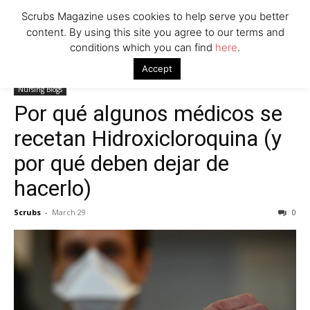
Scrubs Magazine uses cookies to help serve you better
content. By using this site you agree to our terms and
conditions which you can find
here
.
Home
Nursing Blogs
Por qué algunos médicos se recetan
Accept
Hidroxicloroquina (y por qué deben dejar de hacerlo)
Nursing Blogs
Por qué algunos médicos se
recetan Hidroxicloroquina (y
por qué deben dejar de
hacerlo)
Scrubs
-
March 29
0