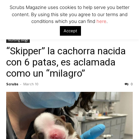
Scrubs Magazine uses cookies to help serve you better
content. By using this site you agree to our terms and
conditions which you can find
here
.
Home
Nursing Blogs
“Skipper” la cachorra nacida con 6 patas, es
Accept
aclamada como un “milagro”
Nursing Blogs
“Skipper” la cachorra nacida
con 6 patas, es aclamada
como un “milagro”
Scrubs
-
March 10
0